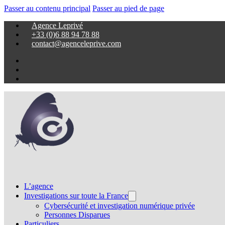
Passer au contenu principal
Passer au pied de page
Agence Leprivé
+33 (0)6 88 94 78 88
contact@agenceleprive.com
L’agence
Investigations sur toute la France
Cybersécurité et investigation numérique privée
Personnes Disparues
Particuliers