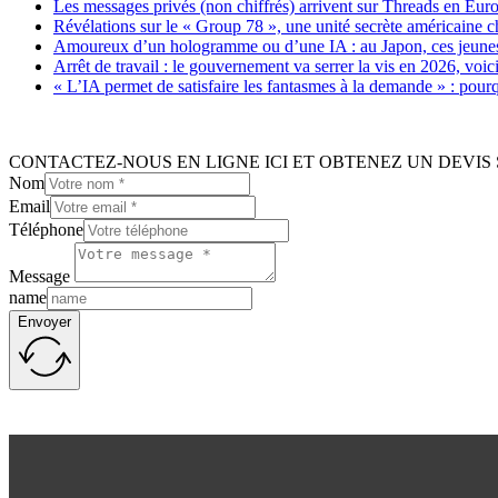
Les messages privés (non chiffrés) arrivent sur Threads en Eu
Révélations sur le « Group 78 », une unité secrète américaine c
Amoureux d’un hologramme ou d’une IA : au Japon, ces jeunes 
Arrêt de travail : le gouvernement va serrer la vis en 2026, voi
« L’IA permet de satisfaire les fantasmes à la demande » : pour
CONTACTEZ-NOUS EN LIGNE ICI ET OBTENEZ UN DEVIS 
Nom
Email
Téléphone
Message
name
Envoyer