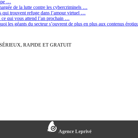
rope …
hargée de la lutte contre les cybercriminels …
qui trouvent refuge dans l’amour virtuel …
ci ce qui vous attend l’an prochain …
quoi les géants du secteur s’ouvrent de plus en plus aux contenus érot
SÉRIEUX, RAPIDE ET GRATUIT
Agence Leprivé