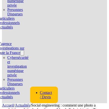
numérique
privée
Personnes
Disparues
articuliers
rofessionnels
ctualités
’agence
nvestigations sur
oute la France
Cybersécurité
et
investigation
numérique
privée
Personnes
Disparues
articuliers
rofessionnels
Contact
ctualités
/ Devis
Accueil
/
Actualités
/
Social engineering : comment une photo a