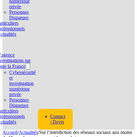
numérique
privée
Personnes
Disparues
articuliers
rofessionnels
ctualités
’agence
nvestigations sur
oute la France
Cybersécurité
et
investigation
numérique
privée
Personnes
Disparues
articuliers
rofessionnels
Contact
ctualités
/ Devis
Accueil
/
Actualités
/
Sur l’interdiction des réseaux sociaux aux moins