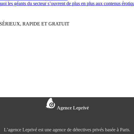
quoi les géants du secteur s’ouvrent de plus en plus aux contenus érot
SÉRIEUX, RAPIDE ET GRATUIT
Agence Leprivé
L’agence Leprivé est une agence de détectives privés basée à Paris.