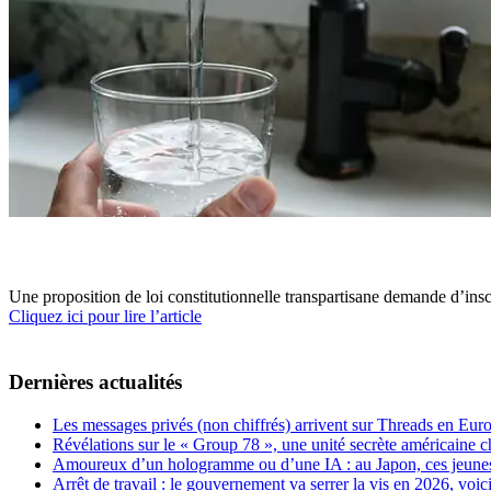
Une proposition de loi constitutionnelle transpartisane demande d’inscri
Cliquez ici pour lire l’article
Dernières actualités
Les messages privés (non chiffrés) arrivent sur Threads en Eu
Révélations sur le « Group 78 », une unité secrète américaine c
Amoureux d’un hologramme ou d’une IA : au Japon, ces jeunes 
Arrêt de travail : le gouvernement va serrer la vis en 2026, voi