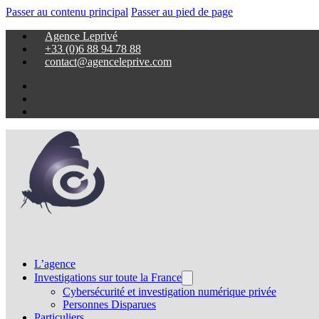
Passer au contenu principal
Passer au pied de page
Agence Leprivé
+33 (0)6 88 94 78 88
contact@agenceleprive.com
L’agence
Investigations sur toute la France
Cybersécurité et investigation numérique privée
Personnes Disparues
Particuliers