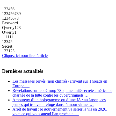
123456
123456789
12345678
Password
Qwerty123
Qwerty1
111111
12345
Secret
123123
Cliquez ici pour lire l’article
Dernières actualités
Les messages privés (non chiffrés) arrivent sur Threads en
Europe …
Révélations sur le « Group 78 », une unité secrète américaine
chargée de la lutte contre les cybercriminels …
Amoureux d’un hologramme ou d’une IA : au Japon, ces
jeunes qui trouvent refuge dans l’amour virtuel …
Arrêt de travail : le gouvernement va serrer la vis en 2026,
voici ce qui vous attend l’an prochain …