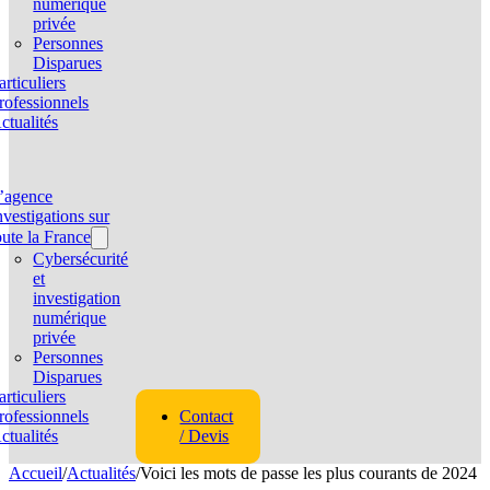
numérique
privée
Personnes
Disparues
articuliers
rofessionnels
ctualités
’agence
nvestigations sur
oute la France
Cybersécurité
et
investigation
numérique
privée
Personnes
Disparues
articuliers
rofessionnels
Contact
ctualités
/ Devis
Accueil
/
Actualités
/
Voici les mots de passe les plus courants de 2024